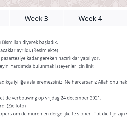
Week 3
Week 4
 Bismillah diyerek başladık.
lacaklar ayrıldı. (Resim ekte)
k, pazartesiye kadar gereken hazırlıklar yapılıyor.
eyin. Yardımda bulunmak isteyenler için link:
kça iyiliğe asla eremezsiniz. Ne harcarsanız Allah onu hakkıyl
met de verbouwing op vrijdag 24 december 2021.
d. (Zie foto)
rs om de muren en dergelijke te slopen. Tot die tijd zijn