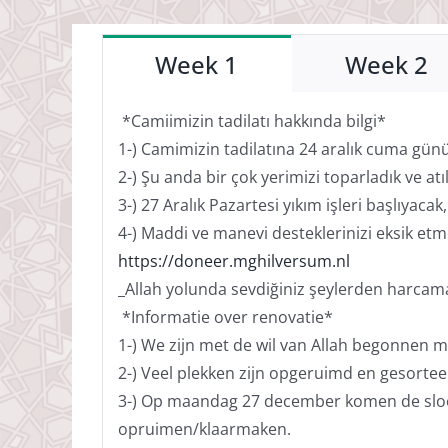
Week 1
Week 2
*Camiimizin tadilatı hakkında bilgi*
1-) Camimizin tadilatına 24 aralık cuma günü
2-) Şu anda bir çok yerimizi toparladık ve atı
3-) 27 Aralık Pazartesi yıkım işleri başlıyaca
4-) Maddi ve manevi desteklerinizi eksik etm
https://doneer.mghilversum.nl
_Allah yolunda sevdiğiniz şeylerden harcamadı
*Informatie over renovatie*
1-) We zijn met de wil van Allah begonnen 
2-) Veel plekken zijn opgeruimd en gesorteer
3-) Op maandag 27 december komen de sloope
opruimen/klaarmaken.