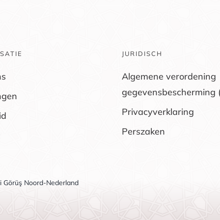
SATIE
JURIDISCH
ns
Algemene verordening
gegevensbescherming 
ngen
Privacyverklaring
id
Perszaken
li Görüş Noord-Nederland