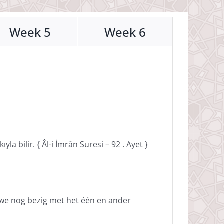
Week 5
Week 6
a bilir. { Âl-i İmrân Suresi – 92 . Ayet }_
 we nog bezig met het één en ander