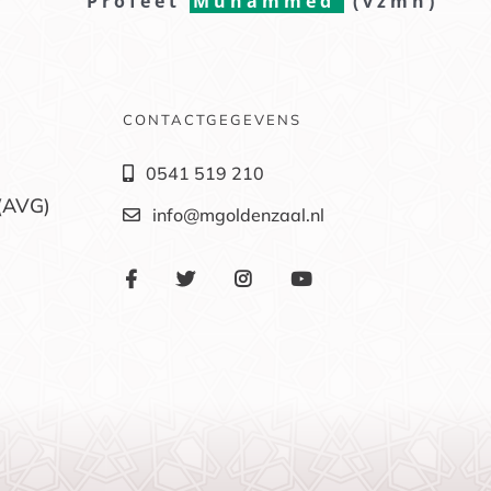
Profeet
Muhammed
(vzmh)
CONTACTGEGEVENS
0541 519 210
(AVG)
info@mgoldenzaal.nl