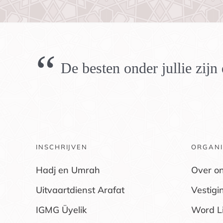
“
De besten onder jullie zij
INSCHRIJVEN
ORGANI
Hadj en Umrah
Over o
Uitvaartdienst Arafat
Vestigi
IGMG Üyelik
Word L